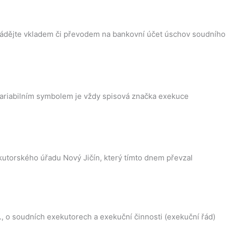
vádějte vkladem či převodem na bankovní účet úschov soudního
ariabilním symbolem je vždy spisová značka exekuce
torského úřadu Nový Jičín, který tímto dnem převzal
b., o soudních exekutorech a exekuční činnosti (exekuční řád)