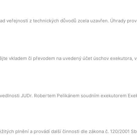
ad veřejnosti z technických důvodů zcela uzavřen. Úhrady pro
jte vkladem či převodem na uvedený účet úschov exekutora, v
avedlnosti JUDr. Robertem Pelikánem soudním exekutorem Exeku
žitých plnění a provádí další činnosti dle zákona č. 120/2001 S