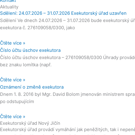
Kontakt
Aktuality
Sdělení: 24.07.2026 – 31.07.2026 Exekutorský úřad uzavřen
Sdělení Ve dnech 24.07.2026 – 31.07.2026 bude exekutorský úř
exekutora č. 276109058/0300, jako
Čtěte více »
Číslo účtu úschov exekutora
Číslo účtu úschov exekutora – 276109058/0300 Úhrady provádě
bez znaku lomítka (např.
Čtěte více »
Oznámení o změně exekutora
Dnem 1. 8. 2016 byl Mgr. David Bolom jmenován ministrem spr
po odstupujícím
Čtěte více »
Exekutorský úřad Nový Jičín
Exekutorský úřad provádí vymáhání jak peněžitých, tak i nepeně